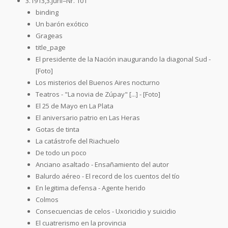
3.1913,3.Juni=Nr. 101
binding
Un barón exótico
Grageas
title_page
El presidente de la Nación inaugurando la diagonal Sud -
[Foto]
Los misterios del Buenos Aires nocturno
Teatros - "La novia de Zúpay" [...] - [Foto]
El 25 de Mayo en La Plata
El aniversario patrio en Las Heras
Gotas de tinta
La catástrofe del Riachuelo
De todo un poco
Anciano asaltado - Ensañamiento del autor
Balurdo aéreo - El record de los cuentos del tío
En legitima defensa - Agente herido
Colmos
Consecuencias de celos - Uxoricidio y suicidio
El cuatrerismo en la provincia