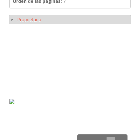
Orden de las páginas:
7
Proprietario
Mostrar