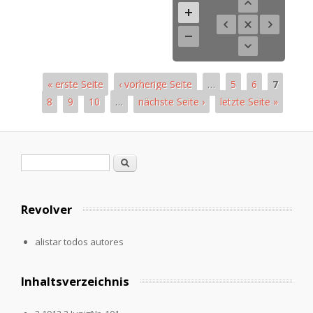
« erste Seite
‹ vorherige Seite
…
5
6
7
8
9
10
…
nächste Seite ›
letzte Seite »
Páginas
Formulario de búsqueda
Buscar
Revolver
alistar todos autores
Inhaltsverzeichnis