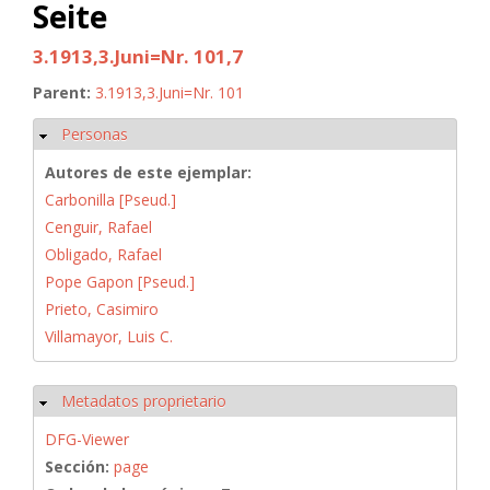
Seite
3.1913,3.Juni=Nr. 101,7
Parent:
3.1913,3.Juni=Nr. 101
Personas
Ocultar
Autores de este ejemplar:
Carbonilla [Pseud.]
Cenguir, Rafael
Obligado, Rafael
Pope Gapon [Pseud.]
Prieto, Casimiro
Villamayor, Luis C.
Metadatos proprietario
Ocultar
DFG-Viewer
Sección:
page