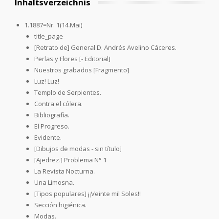
Inhaltsverzeichnis
1.1887=Nr. 1(14.Mai)
title_page
[Retrato de] General D. Andrés Avelino Cáceres.
Perlas y Flores [- Editorial]
Nuestros grabados [Fragmento]
Luz! Luz!
Templo de Serpientes.
Contra el cólera.
Bibliografía.
El Progreso.
Evidente.
[Dibujos de modas - sin título]
[Ajedrez.] Problema N° 1
La Revista Nocturna.
Una Limosna.
[Tipos populares] ¡¡Veinte mil Soles!!
Sección higiénica.
Modas.