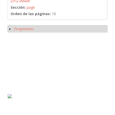
DFG-Viewer
Sección:
page
Orden de las páginas:
10
Proprietario
Mostrar