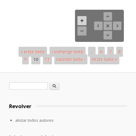
« erste Seite
‹ vorherige Seite
…
6
7
8
9
10
11
nächste Seite ›
letzte Seite »
Páginas
Formulario de búsqueda
Buscar
Revolver
alistar todos autores