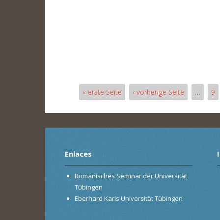
« erste Seite
‹ vorherige Seite
…
9
Páginas
Enlaces
Romanisches Seminar der Universität
Tübingen
Eberhard Karls Universität Tübingen