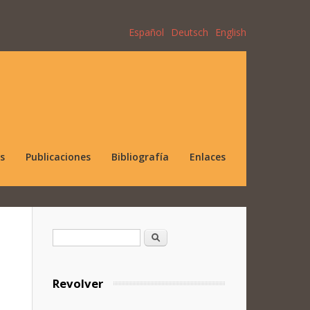
Español
Deutsch
English
s
Publicaciones
Bibliografía
Enlaces
Formulario de búsqueda
Buscar
Revolver