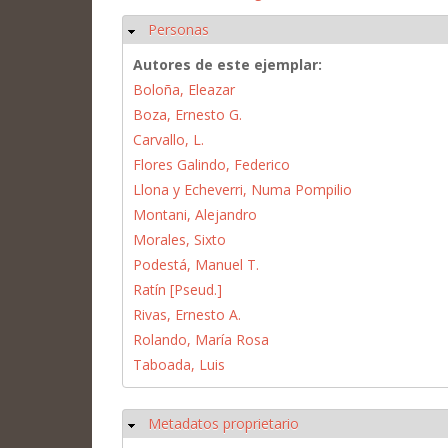
Personas
Ocultar
Autores de este ejemplar:
Boloña, Eleazar
Boza, Ernesto G.
Carvallo, L.
Flores Galindo, Federico
Llona y Echeverri, Numa Pompilio
Montani, Alejandro
Morales, Sixto
Podestá, Manuel T.
Ratín [Pseud.]
Rivas, Ernesto A.
Rolando, María Rosa
Taboada, Luis
Metadatos proprietario
Ocultar