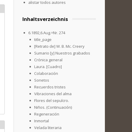
alistar todos autores
Inhaltsverzeichnis
6.1892,6.Aug.=Nr. 274
title_page
[Retrato de] W. B. Mc. Creery
Sumario [y] Nuestros grabados
Crónica general
Laura. [Cuadro]
Colaboración
Sonetos
Recuerdos tristes
Vibraciones del alma
Flores del sepulcro.
Niños. (Continuación)
Regeneración
Inmortal
Velada literaria