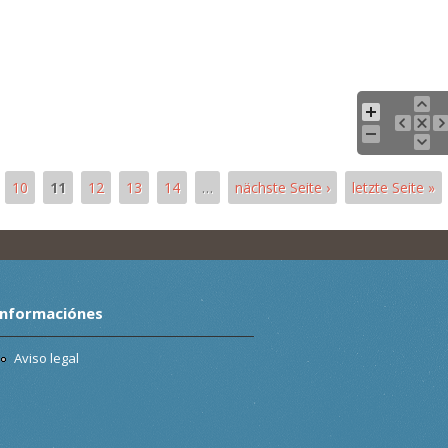
10
11
12
13
14
…
nächste Seite ›
letzte Seite »
Informaciónes
Aviso legal