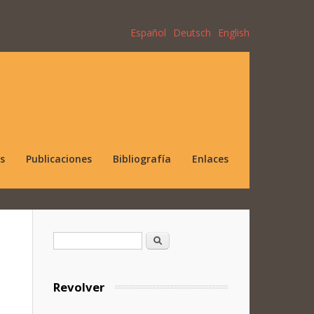
Español
Deutsch
English
s
Publicaciones
Bibliografía
Enlaces
Formulario de búsqueda
Buscar
Revolver