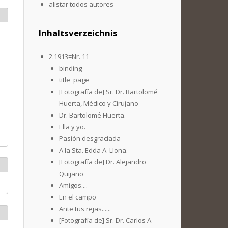
alistar todos autores
Inhaltsverzeichnis
2.1913=Nr. 11
binding
title_page
[Fotografía de] Sr. Dr. Bartolomé
Huerta, Médico y Cirujano
Dr. Bartolomé Huerta.
Ella y yo.
Pasión desgracíada
A la Sta. Edda A. Llona.
[Fotografía de] Dr. Alejandro
Quijano
Amigos....
En el campo
Ante tus rejas......
[Fotografía de] Sr. Dr. Carlos A.