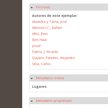
Personas
Ocultar
Autores de este ejemplar:
Alavedra y Tama, José
Albornoz C., Rafael
Alhú, Jhon
Ben-Häar
Josué
Palma, J. Ricardo
Quijano Paredes, Alejandro
Silva, Carlos
Metadatos revista
Ocultar
Lugares:
Metadatos proprietario
Ocultar