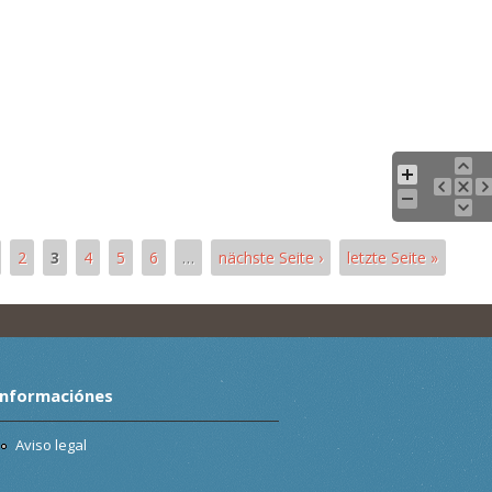
2
3
4
5
6
…
nächste Seite ›
letzte Seite »
Informaciónes
Aviso legal