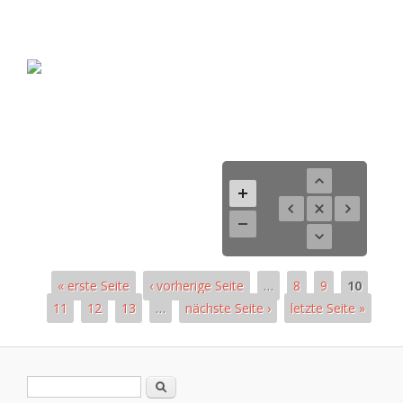
« erste Seite
‹ vorherige Seite
…
8
9
10
11
12
13
…
nächste Seite ›
letzte Seite »
Páginas
Formulario de búsqueda
Buscar