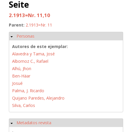
Seite
2.1913=Nr. 11,10
Parent:
2.1913=Nr. 11
Personas
Ocultar
Autores de este ejemplar:
Alavedra y Tama, José
Albornoz C., Rafael
Alhú, Jhon
Ben-Häar
Josué
Palma, J. Ricardo
Quijano Paredes, Alejandro
Silva, Carlos
Metadatos revista
Ocultar