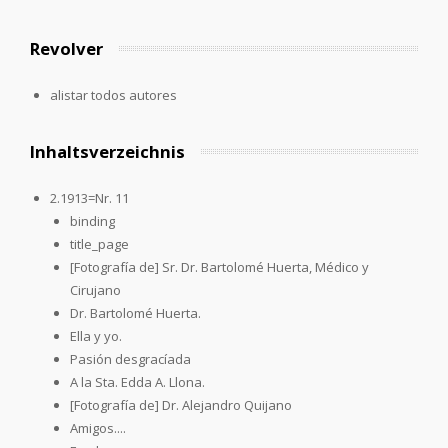
Revolver
alistar todos autores
Inhaltsverzeichnis
2.1913=Nr. 11
binding
title_page
[Fotografía de] Sr. Dr. Bartolomé Huerta, Médico y
Cirujano
Dr. Bartolomé Huerta.
Ella y yo.
Pasión desgracíada
A la Sta. Edda A. Llona.
[Fotografía de] Dr. Alejandro Quijano
Amigos....