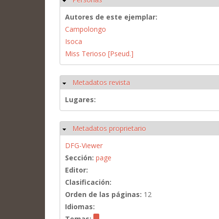
Autores de este ejemplar:
Campolongo
Isoca
Miss Terioso [Pseud.]
Metadatos revista
Ocultar
Lugares:
Metadatos proprietario
Ocultar
DFG-Viewer
Sección:
page
Editor:
Clasificación:
Orden de las páginas:
12
Idiomas:
Temas: