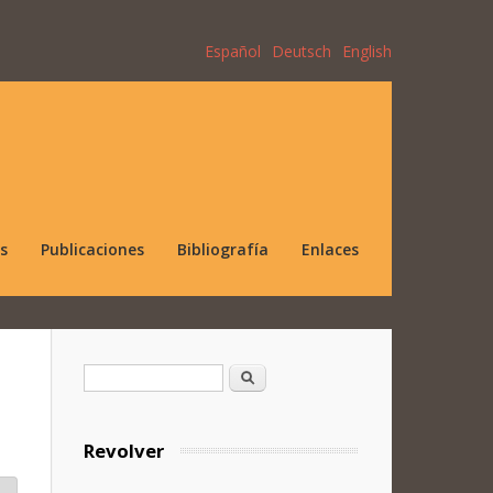
Español
Deutsch
English
s
Publicaciones
Bibliografía
Enlaces
Formulario de búsqueda
Buscar
Revolver