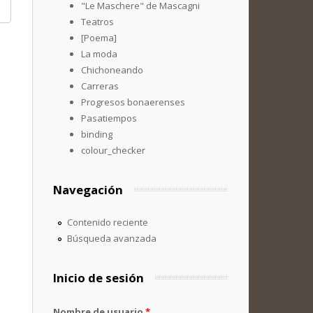
"Le Maschere" de Mascagni
Teatros
[Poema]
La moda
Chichoneando
Carreras
Progresos bonaerenses
Pasatiempos
binding
colour_checker
Navegación
Contenido reciente
Búsqueda avanzada
Inicio de sesión
Nombre de usuario
*