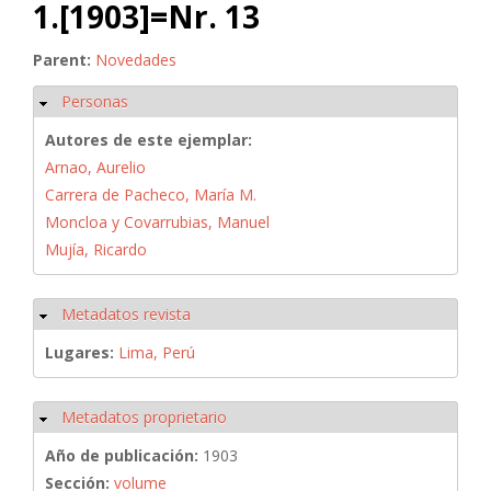
1.[1903]=Nr. 13
Parent:
Novedades
Personas
Ocultar
Autores de este ejemplar:
Arnao, Aurelio
Carrera de Pacheco, María M.
Moncloa y Covarrubias, Manuel
Mujía, Ricardo
Metadatos revista
Ocultar
Lugares:
Lima, Perú
Metadatos proprietario
Ocultar
Año de publicación:
1903
Sección:
volume