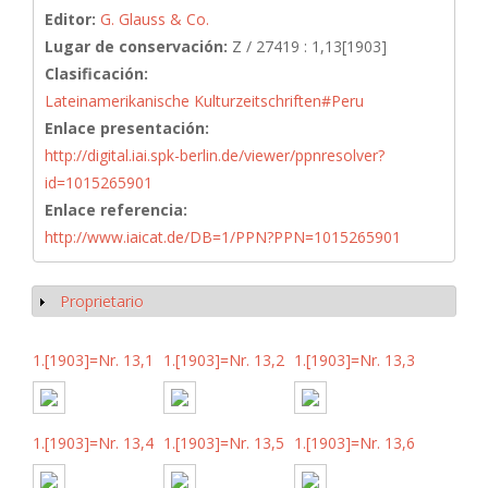
Editor:
G. Glauss & Co.
Lugar de conservación:
Z / 27419 : 1,13[1903]
Clasificación:
Lateinamerikanische Kulturzeitschriften#Peru
Enlace presentación:
http://digital.iai.spk-berlin.de/viewer/ppnresolver?
id=1015265901
Enlace referencia:
http://www.iaicat.de/DB=1/PPN?PPN=1015265901
Proprietario
Mostrar
1.[1903]=Nr. 13,1
1.[1903]=Nr. 13,2
1.[1903]=Nr. 13,3
1.[1903]=Nr. 13,4
1.[1903]=Nr. 13,5
1.[1903]=Nr. 13,6