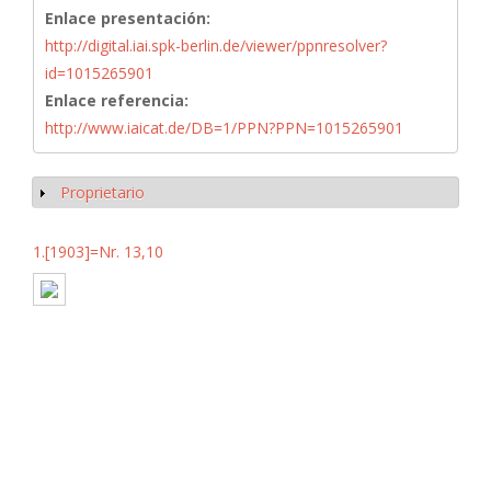
Enlace presentación:
http://digital.iai.spk-berlin.de/viewer/ppnresolver?
id=1015265901
Enlace referencia:
http://www.iaicat.de/DB=1/PPN?PPN=1015265901
Proprietario
Mostrar
1.[1903]=Nr. 13,10