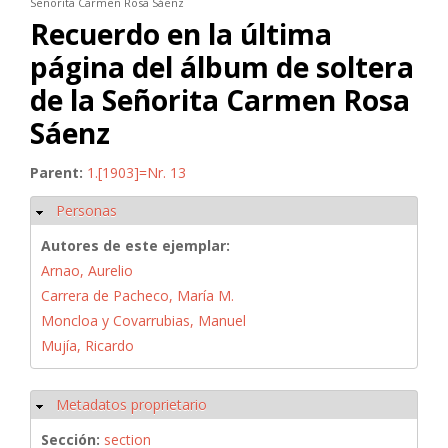
Señorita Carmen Rosa Sáenz
Recuerdo en la última
página del álbum de soltera
de la Señorita Carmen Rosa
Sáenz
Parent:
1.[1903]=Nr. 13
Personas
Ocultar
Autores de este ejemplar:
Arnao, Aurelio
Carrera de Pacheco, María M.
Moncloa y Covarrubias, Manuel
Mujía, Ricardo
Metadatos proprietario
Ocultar
Sección:
section