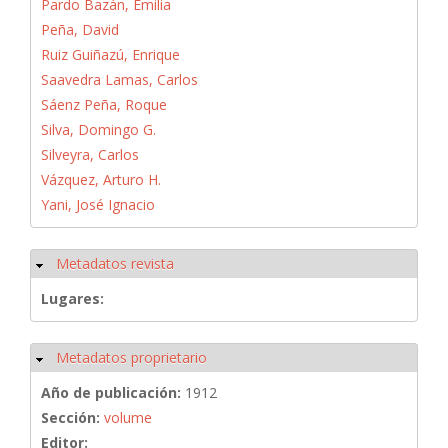
Pardo Bazán, Emilia
Peña, David
Ruiz Guiñazú, Enrique
Saavedra Lamas, Carlos
Sáenz Peña, Roque
Silva, Domingo G.
Silveyra, Carlos
Vázquez, Arturo H.
Yani, José Ignacio
Metadatos revista
Ocultar
Lugares:
Metadatos proprietario
Ocultar
Año de publicación:
1912
Sección:
volume
Editor: