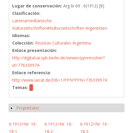
Lugar de conservación:
Arg bi 69 : 6(1912) [8]
Clasificación:
Lateinamerikanische
Kulturzeitschriften#Kulturzeitschriften Argentinien
Idiomas:
Colección:
Revistas Culturales Argentina
Enlace presentación:
http://digital.iai.spk-berlin.de/viewer/ppnresolver?
id=776339974
Enlace referencia:
http://www.iaicat.de/DB=1/PPN?PPN=776339974
Temas:
Proprietario
Mostrar
6.1912=Nr. 16-
6.1912=Nr. 16-
6.1912=Nr. 16-
18,1
18,2
18,3