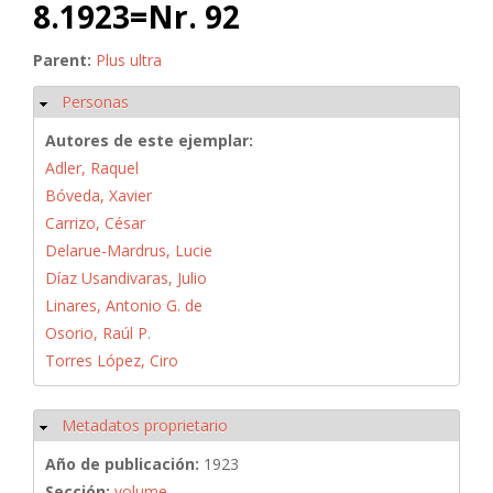
8.1923=Nr. 92
Parent:
Plus ultra
Personas
Ocultar
Autores de este ejemplar:
Adler, Raquel
Bóveda, Xavier
Carrizo, César
Delarue-Mardrus, Lucie
Díaz Usandivaras, Julio
Linares, Antonio G. de
Osorio, Raúl P.
Torres López, Ciro
Metadatos proprietario
Ocultar
Año de publicación:
1923
Sección:
volume