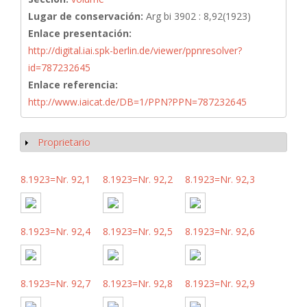
Lugar de conservación:
Arg bi 3902 : 8,92(1923)
Enlace presentación:
http://digital.iai.spk-berlin.de/viewer/ppnresolver?
id=787232645
Enlace referencia:
http://www.iaicat.de/DB=1/PPN?PPN=787232645
Proprietario
Mostrar
8.1923=Nr. 92,1
8.1923=Nr. 92,2
8.1923=Nr. 92,3
8.1923=Nr. 92,4
8.1923=Nr. 92,5
8.1923=Nr. 92,6
8.1923=Nr. 92,7
8.1923=Nr. 92,8
8.1923=Nr. 92,9