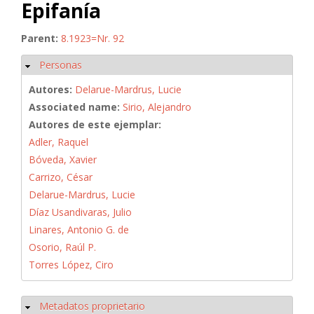
Epifanía
Parent:
8.1923=Nr. 92
Personas
Ocultar
Autores:
Delarue-Mardrus, Lucie
Associated name:
Sirio, Alejandro
Autores de este ejemplar:
Adler, Raquel
Bóveda, Xavier
Carrizo, César
Delarue-Mardrus, Lucie
Díaz Usandivaras, Julio
Linares, Antonio G. de
Osorio, Raúl P.
Torres López, Ciro
Metadatos proprietario
Ocultar