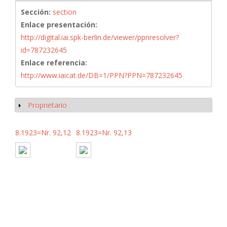
Sección:
section
Enlace presentación:
http://digital.iai.spk-berlin.de/viewer/ppnresolver?
id=787232645
Enlace referencia:
http://www.iaicat.de/DB=1/PPN?PPN=787232645
Proprietario
Mostrar
8.1923=Nr. 92,12
8.1923=Nr. 92,13