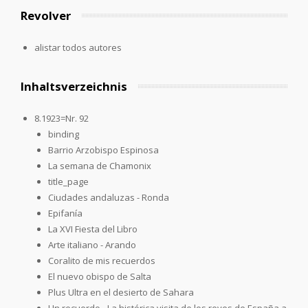
Revolver
alistar todos autores
Inhaltsverzeichnis
8.1923=Nr. 92
binding
Barrio Arzobispo Espinosa
La semana de Chamonix
title_page
Ciudades andaluzas - Ronda
Epifanía
La XVI Fiesta del Libro
Arte italiano - Arando
Coralito de mis recuerdos
El nuevo obispo de Salta
Plus Ultra en el desierto de Sahara
Un recuerdo - La histórica visita de los reyes de España a