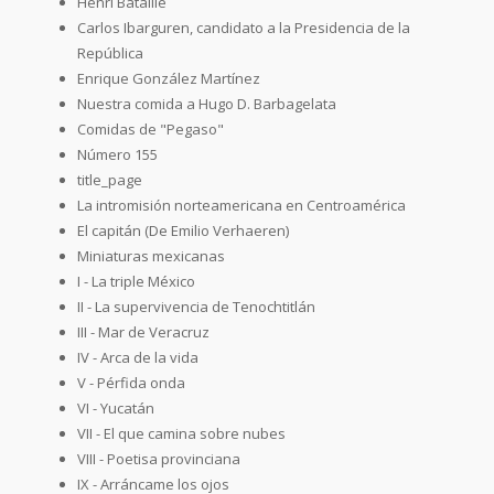
Henri Bataille
Carlos Ibarguren, candidato a la Presidencia de la
República
Enrique González Martínez
Nuestra comida a Hugo D. Barbagelata
Comidas de "Pegaso"
Número 155
title_page
La intromisión norteamericana en Centroamérica
El capitán (De Emilio Verhaeren)
Miniaturas mexicanas
I - La triple México
II - La supervivencia de Tenochtitlán
III - Mar de Veracruz
IV - Arca de la vida
V - Pérfida onda
VI - Yucatán
VII - El que camina sobre nubes
VIII - Poetisa provinciana
IX - Arráncame los ojos