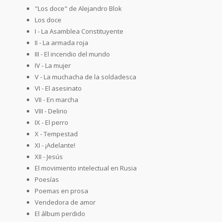
"Los doce" de Alejandro Blok
Los doce
I - La Asamblea Constituyente
II - La armada roja
III - El incendio del mundo
IV - La mujer
V - La muchacha de la soldadesca
VI - El asesinato
VII - En marcha
VIII - Delirio
IX - El perro
X - Tempestad
XI - ¡Adelante!
XII - Jesús
El movimiento intelectual en Rusia
Poesías
Poemas en prosa
Vendedora de amor
El álbum perdido