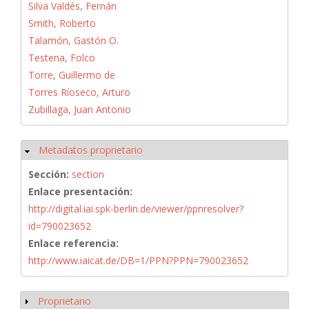
Silva Valdés, Fernán
Smith, Roberto
Talamón, Gastón O.
Testena, Folco
Torre, Guillermo de
Torres Ríoseco, Arturo
Zubillaga, Juan Antonio
Metadatos proprietario
Ocultar
Sección:
section
Enlace presentación:
http://digital.iai.spk-berlin.de/viewer/ppnresolver?
id=790023652
Enlace referencia:
http://www.iaicat.de/DB=1/PPN?PPN=790023652
Proprietario
Mostrar