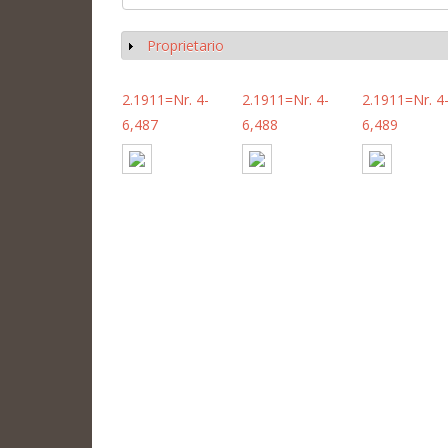
Proprietario
Mostrar
2.1911=Nr. 4-
2.1911=Nr. 4-
2.1911=Nr. 4
6,487
6,488
6,489