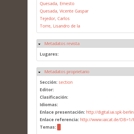
Quesada, Ernesto
Quesada, Vicente Gaspar
Tejedor, Carlos
Torre, Lisandro de la
Metadatos revista
Ocultar
Lugares:
Metadatos proprietario
Ocultar
Sección:
section
Editor:
Clasificación:
Idiomas:
Enlace presentación:
http://digital.iai.spk-be
Enlace referencia:
http://www.iaicat.de/DB=
Temas: