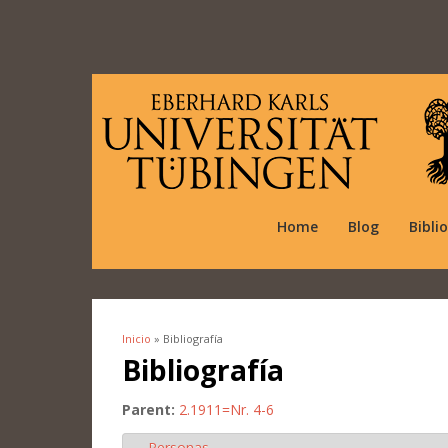
Home
Blog
Bibli
Inicio
» Bibliografía
Se encuentra usted aquí
Bibliografía
Parent:
2.1911=Nr. 4-6
Personas
Ocultar