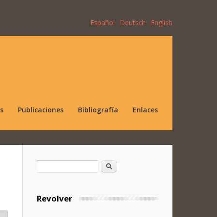
Español
Deutsch
English
s
Publicaciones
Bibliografía
Enlaces
Formulario de búsqueda
Buscar
Revolver