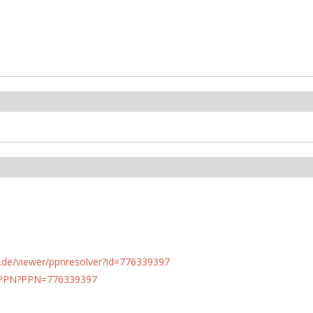
rlin.de/viewer/ppnresolver?id=776339397
1/PPN?PPN=776339397