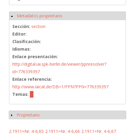
Metadatos proprietario
Ocultar
Sección:
section
Editor:
Clasificación:
Idiomas:
Enlace presentación:
http://digital.iai.spk-berlin.de/viewer/ppnresolver?
id=776339397
Enlace referencia:
http://www.iaicat.de/DB=1/PPN?PPN=776339397
Temas:
Proprietario
Mostrar
2.1911=Nr. 4-6,65
2.1911=Nr. 4-6,66
2.1911=Nr. 4-6,67