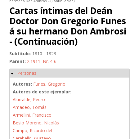
hermano Don Ambrosi - (Continuación)
Cartas íntimas del Deán
Doctor Don Gregorio Funes
á su hermano Don Ambrosi
- (Continuación)
Subtítulo:
1810 - 1823
Parent:
2.1911=Nr. 4-6
Personas
Ocultar
Autores:
Funes, Gregorio
Autores de este ejemplar:
Alurralde, Pedro
Amadeo, Tomás
Armellini, Francisco
Besio Moreno, Nicolás
Campo, Ricardo del
Caraballo, Gustavo