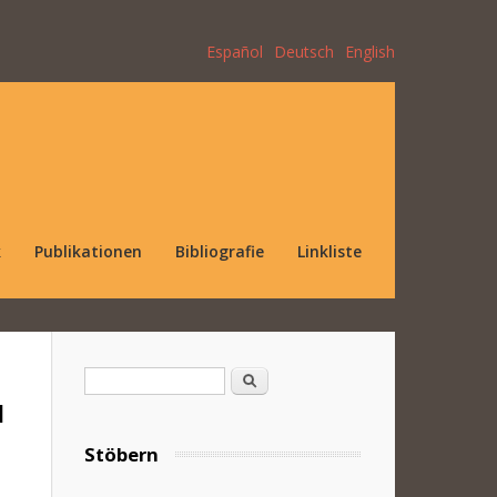
Español
Deutsch
English
k
Publikationen
Bibliografie
Linkliste
Suchformular
Suche
u
Stöbern