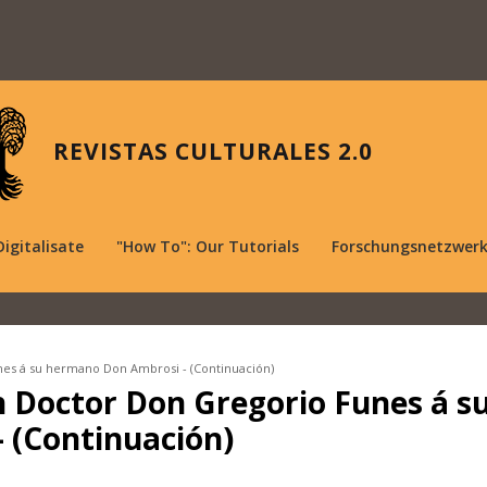
REVISTAS CULTURALES 2.0
Digitalisate
"How To": Our Tutorials
Forschungsnetzwer
nes á su hermano Don Ambrosi - (Continuación)
n Doctor Don Gregorio Funes á s
 (Continuación)