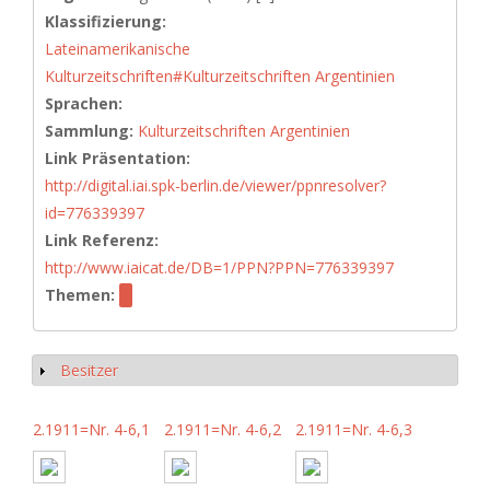
Klassifizierung:
Lateinamerikanische
Kulturzeitschriften#Kulturzeitschriften Argentinien
Sprachen:
Sammlung:
Kulturzeitschriften Argentinien
Link Präsentation:
http://digital.iai.spk-berlin.de/viewer/ppnresolver?
id=776339397
Link Referenz:
http://www.iaicat.de/DB=1/PPN?PPN=776339397
Themen:
Besitzer
Anzeigen
2.1911=Nr. 4-6,1
2.1911=Nr. 4-6,2
2.1911=Nr. 4-6,3