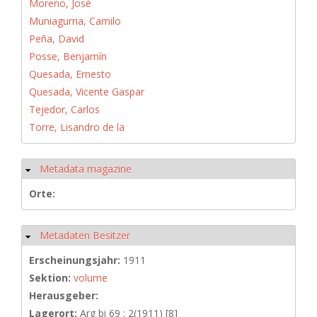
Moreno, José
Muniagurria, Camilo
Peña, David
Posse, Benjamín
Quesada, Ernesto
Quesada, Vicente Gaspar
Tejedor, Carlos
Torre, Lisandro de la
Metadata magazine
Ausblenden
Orte:
Metadaten Besitzer
Ausblenden
Erscheinungsjahr:
1911
Sektion:
volume
Herausgeber:
Lagerort:
Arg bi 69 : 2(1911) [8]