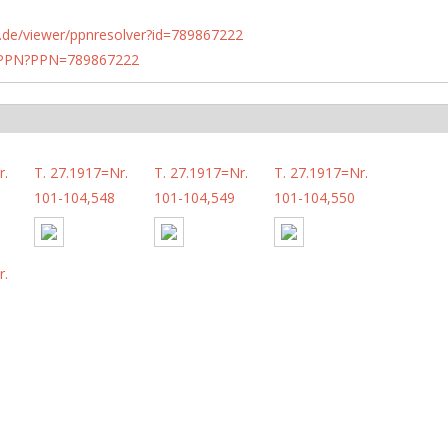
rlin.de/viewer/ppnresolver?id=789867222
1/PPN?PPN=789867222
r.
T. 27.1917=Nr.
T. 27.1917=Nr.
T. 27.1917=Nr.
101-104,548
101-104,549
101-104,550
r.