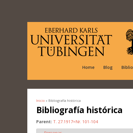
Home
Blog
Bibli
Inicio
» Bibliografía histórica
Se encuentra usted aquí
Bibliografía histórica
Parent:
T. 27.1917=Nr. 101-104
Personas
Ocultar