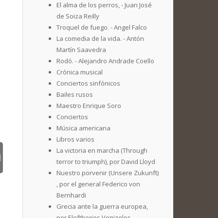
El alma de los perros, - Juan José
de Soiza Reilly
Troquel de fuego. - Angel Falco
La comedia de la vida. - Antón
Martín Saavedra
Rodó. - Alejandro Andrade Coello
Crónica musical
Conciertos sinfónicos
Bailes rusos
Maestro Enrique Soro
Conciertos
Música americana
Libros varios
La victoria en marcha (Through
terror to triumph), por David Lloyd
Nuestro porvenir (Unsere Zukunft)
, por el general Federico von
Bernhardi
Grecia ante la guerra europea,
por Eleftherios Venizelos