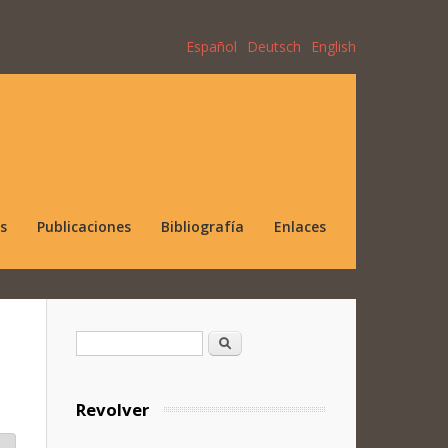
Español
Deutsch
English
s
Publicaciones
Bibliografía
Enlaces
Formulario de búsqueda
Buscar
Revolver