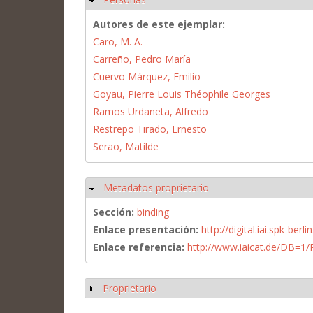
Autores de este ejemplar:
Caro, M. A.
Carreño, Pedro María
Cuervo Márquez, Emilio
Goyau, Pierre Louis Théophile Georges
Ramos Urdaneta, Alfredo
Restrepo Tirado, Ernesto
Serao, Matilde
Metadatos proprietario
Ocultar
Sección:
binding
Enlace presentación:
http://digital.iai.spk-be
Enlace referencia:
http://www.iaicat.de/DB=
Proprietario
Mostrar