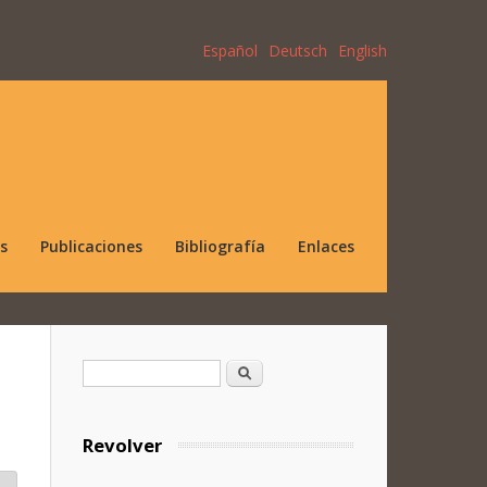
Español
Deutsch
English
s
Publicaciones
Bibliografía
Enlaces
Formulario de búsqueda
Buscar
Revolver