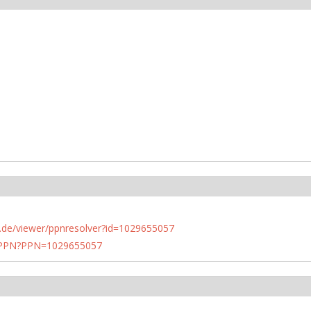
rlin.de/viewer/ppnresolver?id=1029655057
1/PPN?PPN=1029655057