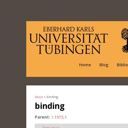
Home
Blog
Bibli
Inicio
» binding
Se encuentra usted aquí
binding
Parent:
1.1915,1
Personas
Ocultar