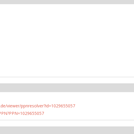
rlin.de/viewer/ppnresolver?id=1029655057
1/PPN?PPN=1029655057