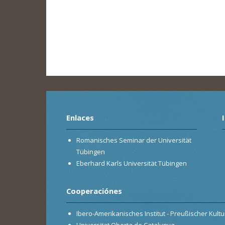
Enlaces
Romanisches Seminar der Universität
Tübingen
Eberhard Karls Universität Tübingen
Cooperaciónes
Ibero-Amerikanisches Institut - Preußischer Kultur
Universitat Oberta de Catalunya