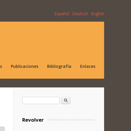
Español
Deutsch
English
s
Publicaciones
Bibliografía
Enlaces
Formulario de búsqueda
Buscar
Revolver