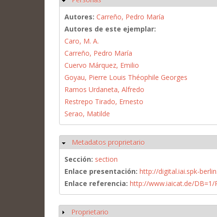
Autores:
Carreño, Pedro María
Autores de este ejemplar:
Caro, M. A.
Carreño, Pedro María
Cuervo Márquez, Emilio
Goyau, Pierre Louis Théophile Georges
Ramos Urdaneta, Alfredo
Restrepo Tirado, Ernesto
Serao, Matilde
Metadatos proprietario
Ocultar
Sección:
section
Enlace presentación:
http://digital.iai.spk-be
Enlace referencia:
http://www.iaicat.de/DB=
Proprietario
Mostrar