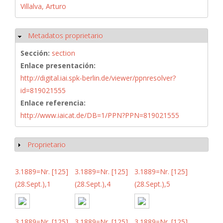
Villalva, Arturo
Metadatos proprietario
Ocultar
Sección:
section
Enlace presentación:
http://digital.iai.spk-berlin.de/viewer/ppnresolver?
id=819021555
Enlace referencia:
http://www.iaicat.de/DB=1/PPN?PPN=819021555
Proprietario
Mostrar
3.1889=Nr. [125]
3.1889=Nr. [125]
3.1889=Nr. [125]
(28.Sept.),1
(28.Sept.),4
(28.Sept.),5
3.1889=Nr. [125]
3.1889=Nr. [125]
3.1889=Nr. [125]