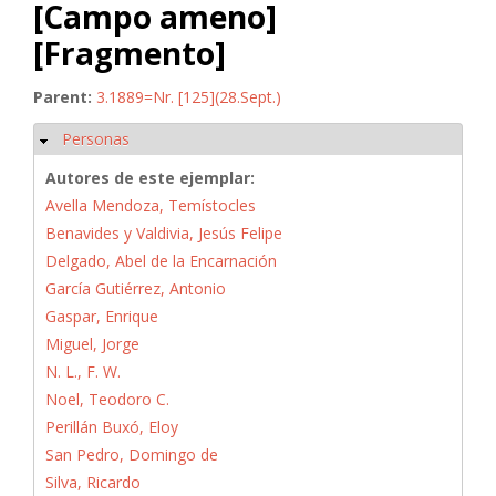
[Campo ameno]
[Fragmento]
Parent:
3.1889=Nr. [125](28.Sept.)
Personas
Ocultar
Autores de este ejemplar:
Avella Mendoza, Temístocles
Benavides y Valdivia, Jesús Felipe
Delgado, Abel de la Encarnación
García Gutiérrez, Antonio
Gaspar, Enrique
Miguel, Jorge
N. L., F. W.
Noel, Teodoro C.
Perillán Buxó, Eloy
San Pedro, Domingo de
Silva, Ricardo