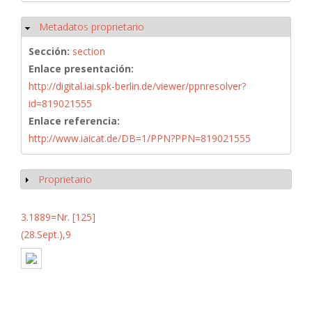
Metadatos proprietario
Ocultar
Sección:
section
Enlace presentación:
http://digital.iai.spk-berlin.de/viewer/ppnresolver?
id=819021555
Enlace referencia:
http://www.iaicat.de/DB=1/PPN?PPN=819021555
Proprietario
Mostrar
3.1889=Nr. [125]
(28.Sept.),9