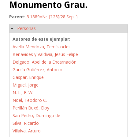
Monumento Grau.
Parent:
3.1889=Nr. [125](28.Sept.)
Personas
Ocultar
Autores de este ejemplar:
Avella Mendoza, Temístocles
Benavides y Valdivia, Jesús Felipe
Delgado, Abel de la Encarnación
García Gutiérrez, Antonio
Gaspar, Enrique
Miguel, Jorge
N. L., F. W.
Noel, Teodoro C.
Perillán Buxó, Eloy
San Pedro, Domingo de
Silva, Ricardo
Villalva, Arturo