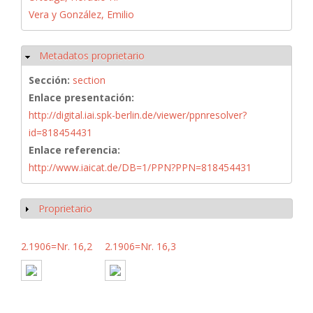
Vera y González, Emilio
Metadatos proprietario
Ocultar
Sección:
section
Enlace presentación:
http://digital.iai.spk-berlin.de/viewer/ppnresolver?
id=818454431
Enlace referencia:
http://www.iaicat.de/DB=1/PPN?PPN=818454431
Proprietario
Mostrar
2.1906=Nr. 16,2
2.1906=Nr. 16,3