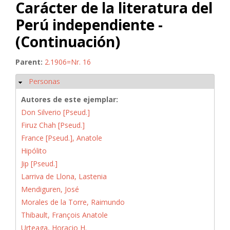
Carácter de la literatura del
Perú independiente -
(Continuación)
Parent:
2.1906=Nr. 16
Personas
Ocultar
Autores de este ejemplar:
Don Silverio [Pseud.]
Firuz Chah [Pseud.]
France [Pseud.], Anatole
Hipólito
Jip [Pseud.]
Larriva de Llona, Lastenia
Mendiguren, José
Morales de la Torre, Raimundo
Thibault, François Anatole
Urteaga, Horacio H.