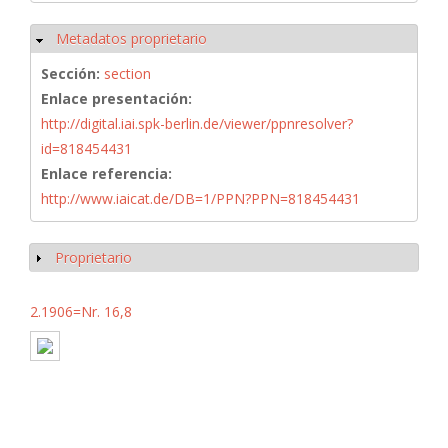
Metadatos proprietario
Ocultar
Sección:
section
Enlace presentación:
http://digital.iai.spk-berlin.de/viewer/ppnresolver?
id=818454431
Enlace referencia:
http://www.iaicat.de/DB=1/PPN?PPN=818454431
Proprietario
Mostrar
2.1906=Nr. 16,8