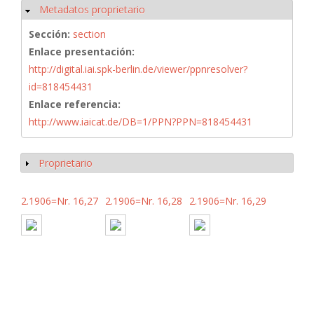
Metadatos proprietario
Ocultar
Sección:
section
Enlace presentación:
http://digital.iai.spk-berlin.de/viewer/ppnresolver?
id=818454431
Enlace referencia:
http://www.iaicat.de/DB=1/PPN?PPN=818454431
Proprietario
Mostrar
2.1906=Nr. 16,27
2.1906=Nr. 16,28
2.1906=Nr. 16,29