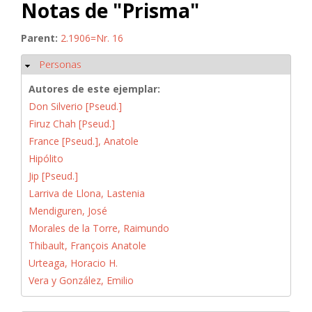
Notas de "Prisma"
Parent:
2.1906=Nr. 16
Personas
Ocultar
Autores de este ejemplar:
Don Silverio [Pseud.]
Firuz Chah [Pseud.]
France [Pseud.], Anatole
Hipólito
Jip [Pseud.]
Larriva de Llona, Lastenia
Mendiguren, José
Morales de la Torre, Raimundo
Thibault, François Anatole
Urteaga, Horacio H.
Vera y González, Emilio