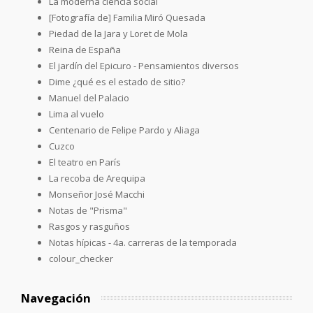
La moderna ciencia social
[Fotografía de] Familia Miró Quesada
Piedad de la Jara y Loret de Mola
Reina de España
El jardín del Epicuro - Pensamientos diversos
Dime ¿qué es el estado de sitio?
Manuel del Palacio
Lima al vuelo
Centenario de Felipe Pardo y Aliaga
Cuzco
El teatro en París
La recoba de Arequipa
Monseñor José Macchi
Notas de "Prisma"
Rasgos y rasguños
Notas hípicas - 4a. carreras de la temporada
colour_checker
Navegación