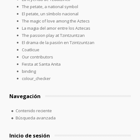
The petate, a national symbol
El petate, un símbolo nacional
The magic of love among the Aztecs
La magia del amor entre los Aztecas
The passion play at Tzintzuntzan
El drama de la pasión en Tzintzuntzan
Coatlicue
Our contributors
Fiesta at Santa Anita
binding
colour_checker
Navegación
Contenido reciente
Búsqueda avanzada
Inicio de sesión