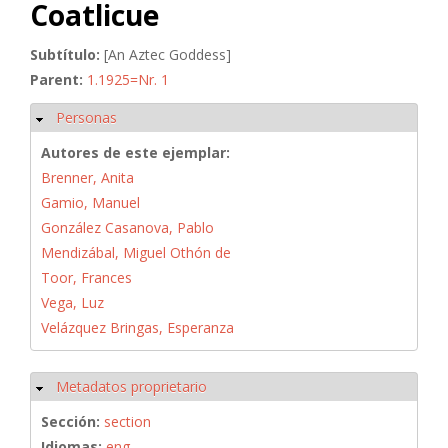
Coatlicue
Subtítulo:
[An Aztec Goddess]
Parent:
1.1925=Nr. 1
Personas
Ocultar
Autores de este ejemplar:
Brenner, Anita
Gamio, Manuel
González Casanova, Pablo
Mendizábal, Miguel Othón de
Toor, Frances
Vega, Luz
Velázquez Bringas, Esperanza
Metadatos proprietario
Ocultar
Sección:
section
Idiomas:
eng