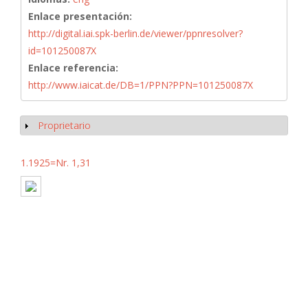
Enlace presentación:
http://digital.iai.spk-berlin.de/viewer/ppnresolver?
id=101250087X
Enlace referencia:
http://www.iaicat.de/DB=1/PPN?PPN=101250087X
Proprietario
Mostrar
1.1925=Nr. 1,31