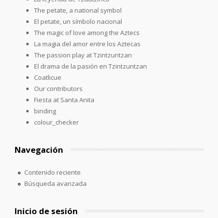
The petate, a national symbol
El petate, un símbolo nacional
The magic of love among the Aztecs
La magia del amor entre los Aztecas
The passion play at Tzintzuntzan
El drama de la pasión en Tzintzuntzan
Coatlicue
Our contributors
Fiesta at Santa Anita
binding
colour_checker
Navegación
Contenido reciente
Búsqueda avanzada
Inicio de sesión