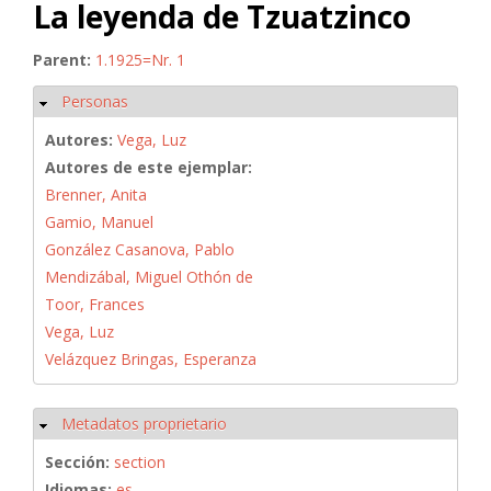
La leyenda de Tzuatzinco
Parent:
1.1925=Nr. 1
Personas
Ocultar
Autores:
Vega, Luz
Autores de este ejemplar:
Brenner, Anita
Gamio, Manuel
González Casanova, Pablo
Mendizábal, Miguel Othón de
Toor, Frances
Vega, Luz
Velázquez Bringas, Esperanza
Metadatos proprietario
Ocultar
Sección:
section
Idiomas:
es