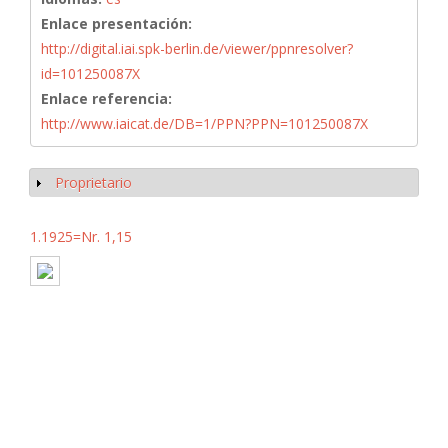
Enlace presentación:
http://digital.iai.spk-berlin.de/viewer/ppnresolver?
id=101250087X
Enlace referencia:
http://www.iaicat.de/DB=1/PPN?PPN=101250087X
Proprietario
Mostrar
1.1925=Nr. 1,15