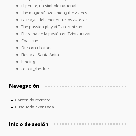
El petate, un símbolo nacional
The magic of love among the Aztecs
La magia del amor entre los Aztecas
The passion play at Tzintzuntzan
El drama de la pasión en Tzintzuntzan
Coatlicue
Our contributors
Fiesta at Santa Anita
binding
colour_checker
Navegación
Contenido reciente
Búsqueda avanzada
Inicio de sesión