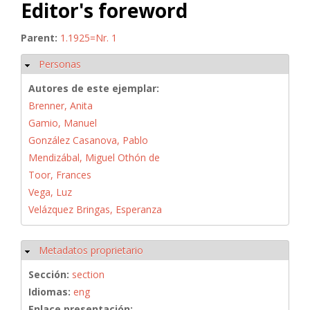
Editor's foreword
Parent:
1.1925=Nr. 1
Personas
Ocultar
Autores de este ejemplar:
Brenner, Anita
Gamio, Manuel
González Casanova, Pablo
Mendizábal, Miguel Othón de
Toor, Frances
Vega, Luz
Velázquez Bringas, Esperanza
Metadatos proprietario
Ocultar
Sección:
section
Idiomas:
eng
Enlace presentación: