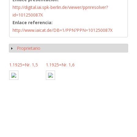
http://digital.iai.spk-berlin.de/viewer/ppnresolver?
id=101250087X
Enlace referencia:
http://www.iaicat.de/DB=1/PPN?PPN=101250087X
Proprietario
Mostrar
1.1925=Nr. 1,5
1.1925=Nr. 1,6