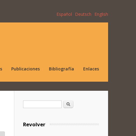
Español
Deutsch
English
s
Publicaciones
Bibliografía
Enlaces
Formulario de búsqueda
Buscar
Revolver