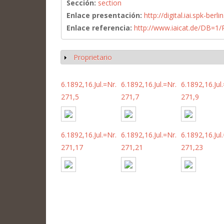
Sección:
section
Enlace presentación:
http://digital.iai.spk-be
Enlace referencia:
http://www.iaicat.de/DB=
Proprietario
Mostrar
6.1892,16.Jul.=Nr.
6.1892,16.Jul.=Nr.
6.1892,16.Jul
271,5
271,7
271,9
6.1892,16.Jul.=Nr.
6.1892,16.Jul.=Nr.
6.1892,16.Jul
271,17
271,21
271,23