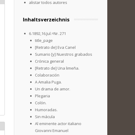
alistar todos autores
Inhaltsverzeichnis
6.1892,16.Jul.=Nr. 271
title_page
[Retrato de] Eva Canel
Sumario [y] Nuestros grabados
Crónica general
[Retrato de] Una limeña.
Colaboración
A Amalia Puga.
Un drama de amor.
Plegaria
Colón.
Humoradas.
Sin mácula
Al eminente actor italiano
Giovanni Emanuel