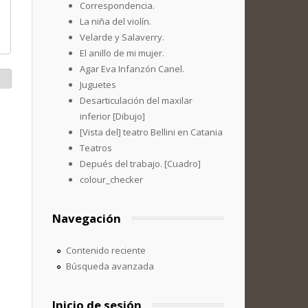
Correspondencia.
La niña del violín.
Velarde y Salaverry.
El anillo de mi mujer.
Agar Eva Infanzón Canel.
Juguetes
Desarticulación del maxilar
inferior [Dibujo]
[Vista del] teatro Bellini en Catania
Teatros
Depués del trabajo. [Cuadro]
colour_checker
Navegación
Contenido reciente
Búsqueda avanzada
Inicio de sesión