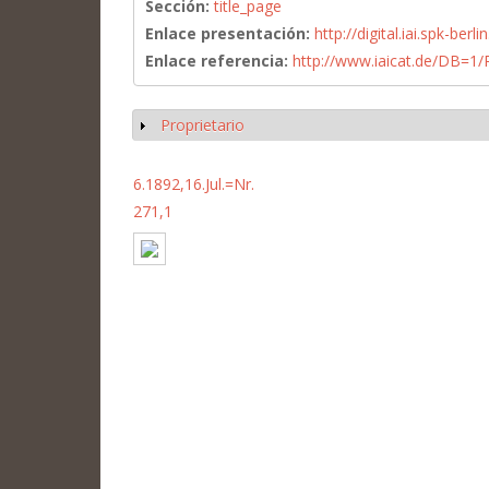
Sección:
title_page
Enlace presentación:
http://digital.iai.spk-be
Enlace referencia:
http://www.iaicat.de/DB=
Proprietario
Mostrar
6.1892,16.Jul.=Nr.
271,1