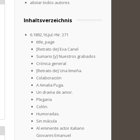
alistar todos autores
Inhaltsverzeichnis
6.1892,16.Jul.=Nr. 271
title_page
[Retrato de] Eva Canel
Sumario [y] Nuestros grabados
Crónica general
[Retrato de] Una limeña.
Colaboración
A Amalia Puga.
Un drama de amor.
Plegaria
Colón.
Humoradas.
Sin mácula
Al eminente actor italiano
Giovanni Emanuel