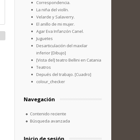
Correspondencia.
La niña del violín.
Velarde y Salaverry.
El anillo de mi mujer.
Agar Eva Infanzón Canel.
Juguetes
Desarticulación del maxilar
inferior [Dibujo]
[Vista del] teatro Bellini en Catania
Teatros
Depués del trabajo. [Cuadro]
colour_checker
Navegación
Contenido reciente
Búsqueda avanzada
Inicio de sesión