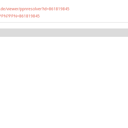
rlin.de/viewer/ppnresolver?id=861819845
1/PPN?PPN=861819845