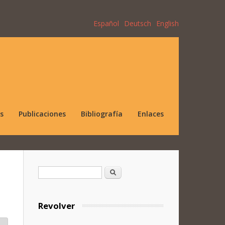
Español
Deutsch
English
s
Publicaciones
Bibliografía
Enlaces
Formulario de búsqueda
Buscar
Revolver