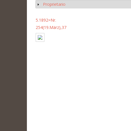
Proprietario
Mostrar
5.1892=Nr.
254(19.März),37