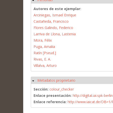
Autores de este ejemplar:
Arciniegas, Ismael Enrique
Castañeda, Francisco
Flores Galindo, Federico
Larriva de Llona, Lastenia
Mora, Félix
Puga, Amalia
Ratín [Pseud.]
Rivas, E. A.
Villalva, Arturo
Metadatos proprietario
Ocultar
Sección:
colour_checker
Enlace presentación:
http://digital.iai.spk-be
Enlace referencia:
http://www.iaicat.de/DB=