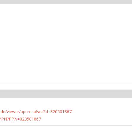
rlin.de/viewer/ppnresolver?id=820501867
1/PPN?PPN=820501867