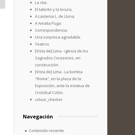
La cita.
El talento y la locura.
A Lastenia L. de Llona.
A Amalia Puga.
Correspondencia.
Una sorpresa agradable.
Teatros
[Vista de] Lima - Iglesia de los
Sagrados Corazones, en
construcción.
[Vista de] Lima - La bomba
"Roma", en la plaza de la
Exposición, ante la estatua de
Cristóbal Colón.
colour_checker
Navegación
Contenido reciente