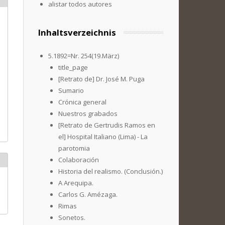
alistar todos autores
Inhaltsverzeichnis
5.1892=Nr. 254(19.März)
title_page
[Retrato de] Dr. José M. Puga
Sumario
Crónica general
Nuestros grabados
[Retrato de Gertrudis Ramos en
el] Hospital Italiano (Lima) - La
parotomia
Colaboración
Historia del realismo. (Conclusión.)
A Arequipa.
Carlos G. Amézaga.
Rimas
Sonetos.