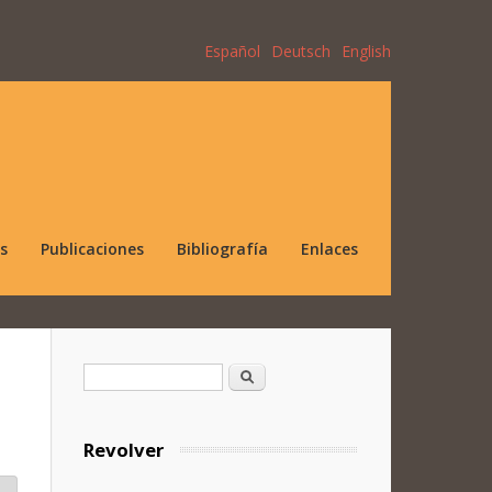
Español
Deutsch
English
s
Publicaciones
Bibliografía
Enlaces
Formulario de búsqueda
Buscar
Revolver