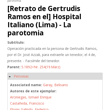
parotomia
[Retrato de Gertrudis
Ramos en el] Hospital
Italiano (Lima) - La
parotomia
Subtítulo:
Operación practicada en la persona de Gertrudis Ramos,
por el Dr. José Azzali, para extraerle un tenedor, el 4 de,
presente. - Facsímile del tenedor.
Parent:
5.1892=Nr. 254(19.März)
Personas
Ocultar
Associated name:
Garay, Belisario
Autores de este ejemplar:
Arciniegas, Ismael Enrique
Castañeda, Francisco
Flores Galindo, Federico