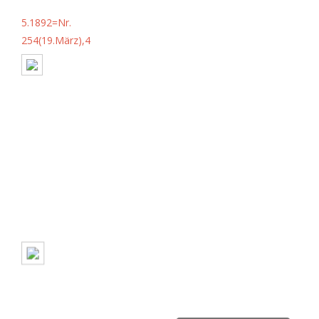
5.1892=Nr.
254(19.März),4