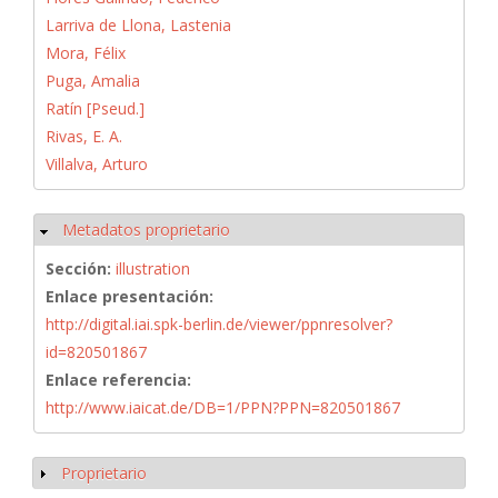
Larriva de Llona, Lastenia
Mora, Félix
Puga, Amalia
Ratín [Pseud.]
Rivas, E. A.
Villalva, Arturo
Metadatos proprietario
Ocultar
Sección:
illustration
Enlace presentación:
http://digital.iai.spk-berlin.de/viewer/ppnresolver?
id=820501867
Enlace referencia:
http://www.iaicat.de/DB=1/PPN?PPN=820501867
Proprietario
Mostrar