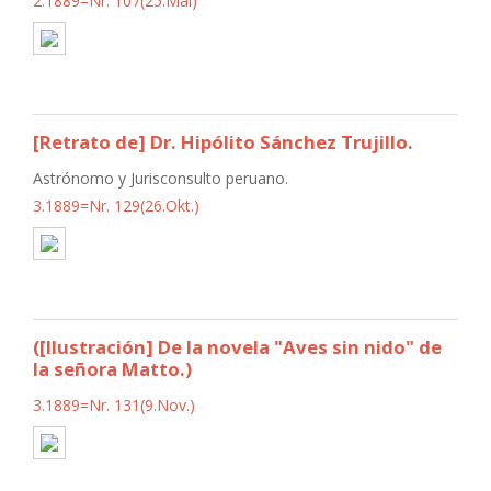
2.1889=Nr. 107(25.Mai)
[Retrato de] Dr. Hipólito Sánchez Trujillo.
Astrónomo y Jurisconsulto peruano.
3.1889=Nr. 129(26.Okt.)
([Ilustración] De la novela "Aves sin nido" de
la señora Matto.)
3.1889=Nr. 131(9.Nov.)