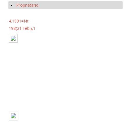
Proprietario
Mostrar
4.1891=Nr.
198(21.Feb.),1