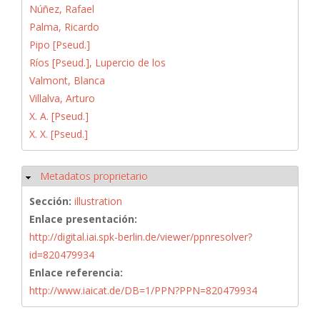
Núñez, Rafael
Palma, Ricardo
Pipo [Pseud.]
Ríos [Pseud.], Lupercio de los
Valmont, Blanca
Villalva, Arturo
X. A. [Pseud.]
X. X. [Pseud.]
Metadatos proprietario
Ocultar
Sección:
illustration
Enlace presentación:
http://digital.iai.spk-berlin.de/viewer/ppnresolver?
id=820479934
Enlace referencia:
http://www.iaicat.de/DB=1/PPN?PPN=820479934