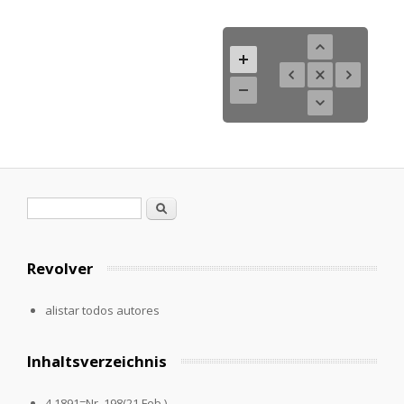
Formulario de búsqueda
Buscar
Revolver
alistar todos autores
Inhaltsverzeichnis
4.1891=Nr. 198(21.Feb.)