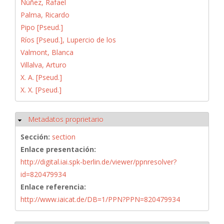
Núñez, Rafael
Palma, Ricardo
Pipo [Pseud.]
Ríos [Pseud.], Lupercio de los
Valmont, Blanca
Villalva, Arturo
X. A. [Pseud.]
X. X. [Pseud.]
Metadatos proprietario
Ocultar
Sección:
section
Enlace presentación:
http://digital.iai.spk-berlin.de/viewer/ppnresolver?
id=820479934
Enlace referencia:
http://www.iaicat.de/DB=1/PPN?PPN=820479934