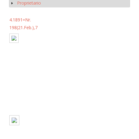
Proprietario
Mostrar
4.1891=Nr.
198(21.Feb.),7