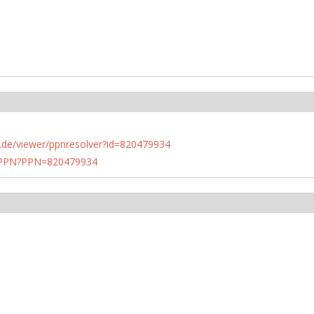
rlin.de/viewer/ppnresolver?id=820479934
1/PPN?PPN=820479934