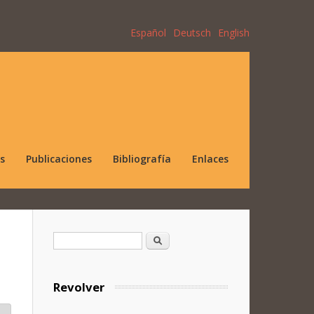
Español
Deutsch
English
s
Publicaciones
Bibliografía
Enlaces
Formulario de búsqueda
Buscar
Revolver