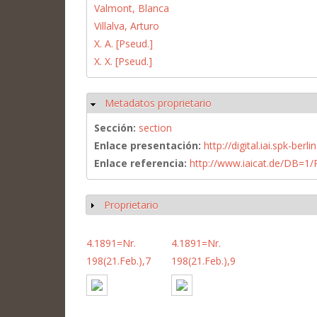
Valmont, Blanca
Villalva, Arturo
X. A. [Pseud.]
X. X. [Pseud.]
Metadatos proprietario
Ocultar
Sección:
section
Enlace presentación:
http://digital.iai.spk-be
Enlace referencia:
http://www.iaicat.de/DB=
Proprietario
Mostrar
4.1891=Nr.
4.1891=Nr.
198(21.Feb.),7
198(21.Feb.),9