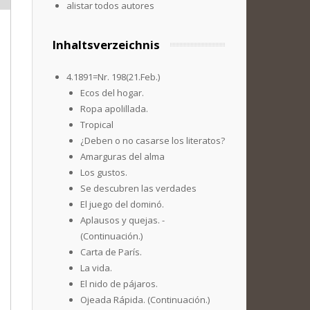
alistar todos autores
Inhaltsverzeichnis
4.1891=Nr. 198(21.Feb.)
Ecos del hogar.
Ropa apolillada.
Tropical
¿Deben o no casarse los literatos?
Amarguras del alma
Los gustos.
Se descubren las verdades
El juego del dominó.
Aplausos y quejas. -
(Continuación.)
Carta de París.
La vida.
El nido de pájaros.
Ojeada Rápida. (Continuación.)