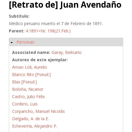
[Retrato de] Juan Avendaño
Subtítulo:
Médico peruano muerto el 7 de Febrero de 1891.
Parent:
4.1891=Nr. 198(21.Feb.)
Personas
Ocultar
Associated name:
Garay, Belisario
Autores de este ejemplar:
Arnao Loli, Aurelio
Blanco Rito [Pseud.]
Blas [Pseud.]
Boloña, Nicanor
Castro, Julio Félix
Cordero, Luis
Corpancho, Manuel Nicolás
Delgado, A. de la E.
Echeverría, Alejandro P.