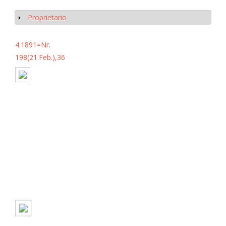
Proprietario
Mostrar
4.1891=Nr.
198(21.Feb.),36