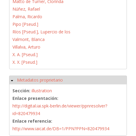
Matto de Turner, Clorinda
Núñez, Rafael
Palma, Ricardo
Pipo [Pseud.]
Ríos [Pseud.], Lupercio de los
Valmont, Blanca
Villalva, Arturo
X. A. [Pseud.]
X. X. [Pseud.]
Metadatos proprietario
Ocultar
Sección:
illustration
Enlace presentación:
http://digital.iai.spk-berlin.de/viewer/ppnresolver?
id=820479934
Enlace referencia:
http://www.iaicat.de/DB=1/PPN?PPN=820479934