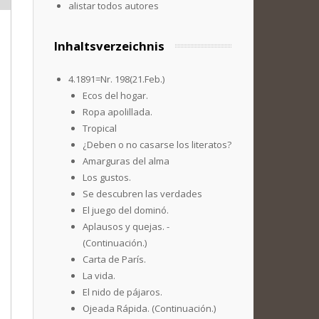
alistar todos autores
Inhaltsverzeichnis
4.1891=Nr. 198(21.Feb.)
Ecos del hogar.
Ropa apolillada.
Tropical
¿Deben o no casarse los literatos?
Amarguras del alma
Los gustos.
Se descubren las verdades
El juego del dominó.
Aplausos y quejas. -
(Continuación.)
Carta de París.
La vida.
El nido de pájaros.
Ojeada Rápida. (Continuación.)