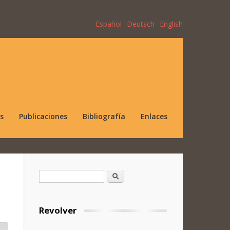
Español
Deutsch
English
s
Publicaciones
Bibliografía
Enlaces
Formulario de búsqueda
Buscar
Revolver