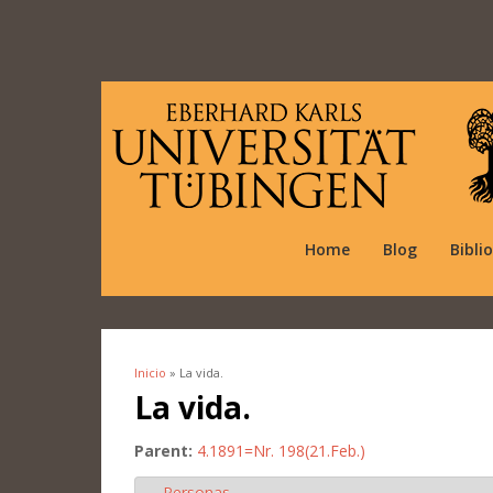
Home
Blog
Bibli
Inicio
» La vida.
Se encuentra usted aquí
La vida.
Parent:
4.1891=Nr. 198(21.Feb.)
Personas
Ocultar