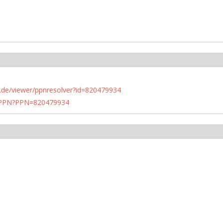
rlin.de/viewer/ppnresolver?id=820479934
1/PPN?PPN=820479934