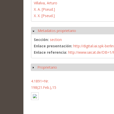
Villalva, Arturo
X. A. [Pseud.]
X. X. [Pseud.]
Metadatos proprietario
Ocultar
Sección:
section
Enlace presentación:
http://digital.iai.spk-be
Enlace referencia:
http://www.iaicat.de/DB=
Proprietario
Mostrar
4.1891=Nr.
198(21.Feb.),15