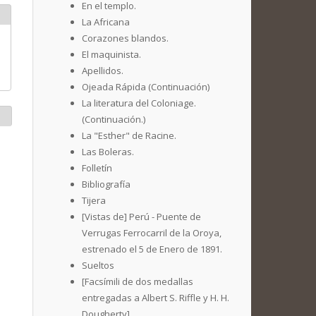
En el templo.
La Africana
Corazones blandos.
El maquinista.
Apellidos.
Ojeada Rápida (Continuación)
La literatura del Coloniage.
(Continuación.)
La "Esther" de Racine.
Las Boleras.
Folletín
Bibliografía
Tijera
[Vistas de] Perú - Puente de
Verrugas Ferrocarril de la Oroya,
estrenado el 5 de Enero de 1891.
Sueltos
[Facsímili de dos medallas
entregadas a Albert S. Riffle y H. H.
Dougherty]