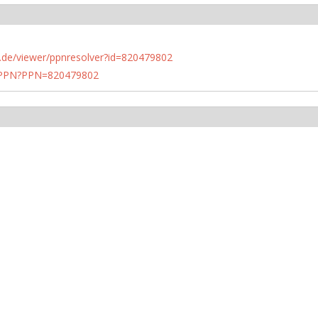
rlin.de/viewer/ppnresolver?id=820479802
1/PPN?PPN=820479802