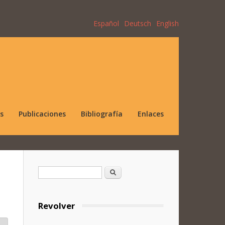
Español
Deutsch
English
s
Publicaciones
Bibliografía
Enlaces
Formulario de búsqueda
Buscar
Revolver