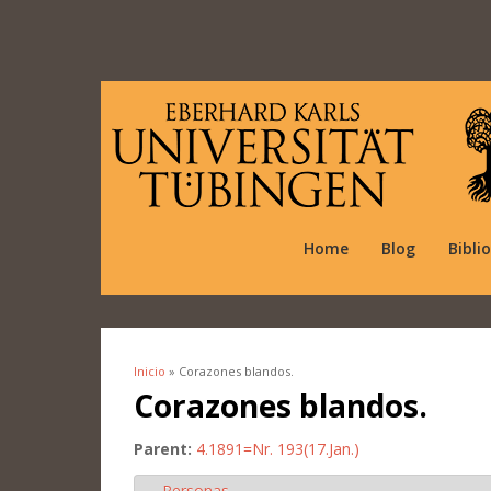
Home
Blog
Bibli
Inicio
» Corazones blandos.
Se encuentra usted aquí
Corazones blandos.
Parent:
4.1891=Nr. 193(17.Jan.)
Personas
Ocultar