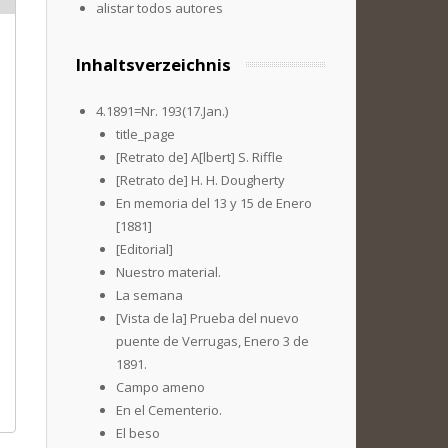
alistar todos autores
Inhaltsverzeichnis
4.1891=Nr. 193(17.Jan.)
title_page
[Retrato de] A[lbert] S. Riffle
[Retrato de] H. H. Dougherty
En memoria del 13 y 15 de Enero
[1881]
[Editorial]
Nuestro material.
La semana
[Vista de la] Prueba del nuevo
puente de Verrugas, Enero 3 de
1891.
Campo ameno
En el Cementerio.
El beso