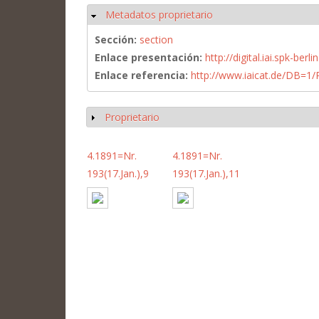
Metadatos proprietario
Ocultar
Sección:
section
Enlace presentación:
http://digital.iai.spk-be
Enlace referencia:
http://www.iaicat.de/DB=
Proprietario
Mostrar
4.1891=Nr.
4.1891=Nr.
193(17.Jan.),9
193(17.Jan.),11