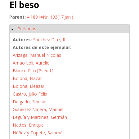
El beso
Parent:
4.1891=Nr. 193(17.Jan.)
Personas
Ocultar
Autores:
Sánchez Díaz, R.
Autores de este ejemplar:
Arízaga, Manuel Nicolás
Arnao Loli, Aurelio
Blanco Rito [Pseud.]
Boloña, Elazar
Boloña, Eleazar
Castro, Julio Félix
Delgado, Sinesio
Gutiérrez Nájera, Manuel
Leguía y Martínez, Germán
Nattes, Enrique
Núñez y Topete, Salomé