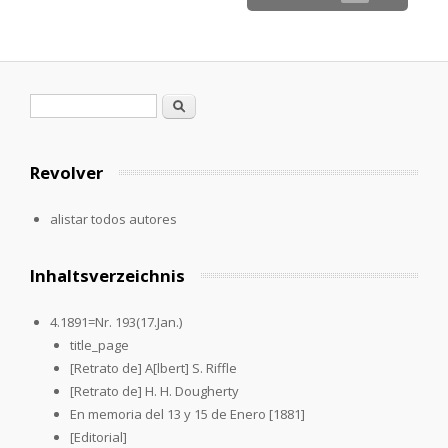
Formulario de búsqueda
Buscar
Revolver
alistar todos autores
Inhaltsverzeichnis
4.1891=Nr. 193(17.Jan.)
title_page
[Retrato de] A[lbert] S. Riffle
[Retrato de] H. H. Dougherty
En memoria del 13 y 15 de Enero [1881]
[Editorial]