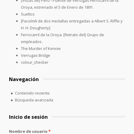
[Vistas de] Perú - Puente de Verrugas Ferrocarril de la
Oroya, estrenado el 5 de Enero de 1891.
Sueltos
[Facsímili de dos medallas entregadas a Albert S. Riffle y
H. H. Dougherty]
Ferrocarril de la Oroya. [Retrato del] Grupo de
empleados.
The Murder of Kennie
Verrugas Bridge
colour_checker
Navegación
Contenido reciente
Búsqueda avanzada
Inicio de sesión
Nombre de usuario
*