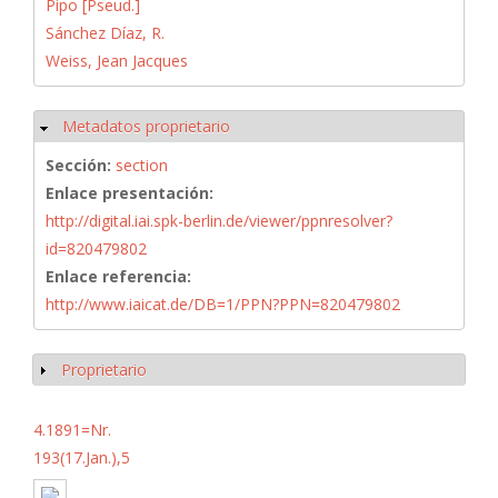
Pipo [Pseud.]
Sánchez Díaz, R.
Weiss, Jean Jacques
Metadatos proprietario
Ocultar
Sección:
section
Enlace presentación:
http://digital.iai.spk-berlin.de/viewer/ppnresolver?
id=820479802
Enlace referencia:
http://www.iaicat.de/DB=1/PPN?PPN=820479802
Proprietario
Mostrar
4.1891=Nr.
193(17.Jan.),5