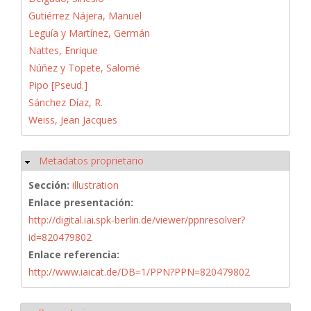
Gutiérrez Nájera, Manuel
Leguía y Martínez, Germán
Nattes, Enrique
Núñez y Topete, Salomé
Pipo [Pseud.]
Sánchez Díaz, R.
Weiss, Jean Jacques
Metadatos proprietario
Ocultar
Sección:
illustration
Enlace presentación:
http://digital.iai.spk-berlin.de/viewer/ppnresolver?
id=820479802
Enlace referencia:
http://www.iaicat.de/DB=1/PPN?PPN=820479802