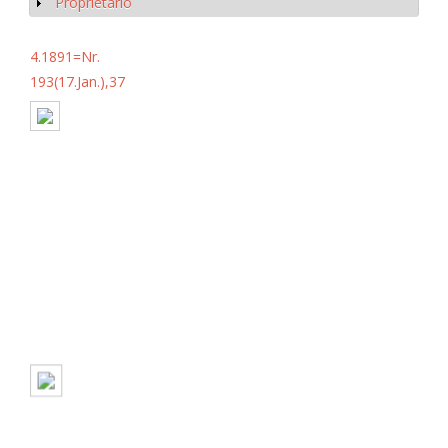
Proprietario
Mostrar
4.1891=Nr.
193(17.Jan.),37