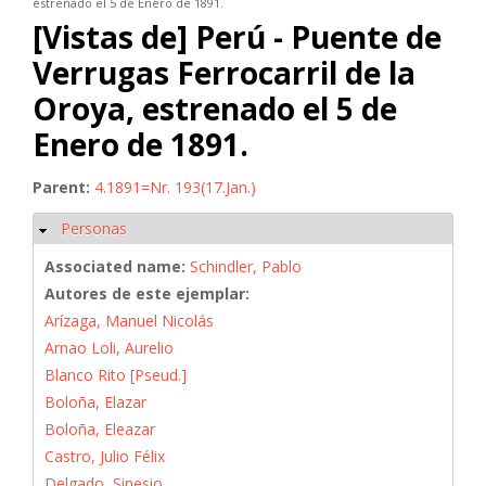
estrenado el 5 de Enero de 1891.
[Vistas de] Perú - Puente de
Verrugas Ferrocarril de la
Oroya, estrenado el 5 de
Enero de 1891.
Parent:
4.1891=Nr. 193(17.Jan.)
Personas
Ocultar
Associated name:
Schindler, Pablo
Autores de este ejemplar:
Arízaga, Manuel Nicolás
Arnao Loli, Aurelio
Blanco Rito [Pseud.]
Boloña, Elazar
Boloña, Eleazar
Castro, Julio Félix
Delgado, Sinesio