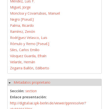
Méndez, Luis F.
Miguel, Jorge
Moncloa y Covarrubias, Manuel
Negro [Pseud.]
Palma, Ricardo
Ramírez, Zenón
Rodríguez Velasco, Luis
Rómulo y Remo [Pseud.]
Siles, Carlos Emilio
Vásquez Guarda, Efraín
Velarde, Hernán
Zegarra Ballón, Edilberto
Metadatos proprietario
Ocultar
Sección:
section
Enlace presentación:
http://digital.iai.spk-berlin.de/viewer/ppnresolver?