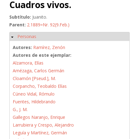
Cuadros vivos.
Subtítulo:
Juanito.
Parent:
2.1889=Nr. 92(9.Feb.)
Personas
Ocultar
Autores:
Ramírez, Zenón
Autores de este ejemplar:
Alzamora, Elías
Amézaga, Carlos Germán
Cloamón [Pseud.], M.
Corpancho, Teobaldo Elías
Cúneo Vidal, Rómulo
Fuentes, Hildebrando
G., J. M.
Gallegos Naranjo, Enrique
Larrubiera y Crespo, Alejandro
Leguía y Martínez, Germán