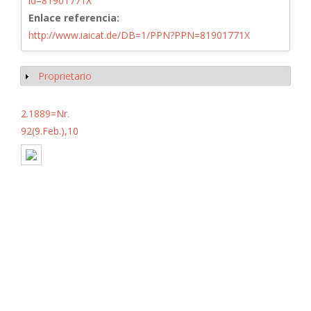
id=81901771X
Enlace referencia:
http://www.iaicat.de/DB=1/PPN?PPN=81901771X
Proprietario
Mostrar
2.1889=Nr.
92(9.Feb.),10