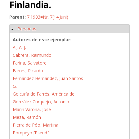
Finlandia.
Parent:
7.1903=Nr. 7(14.Juni)
Personas
Ocultar
Autores de este ejemplar:
A., A. J.
Cabrera, Raimundo
Farina, Salvatore
Farrés, Ricardo
Fernández Hernández, Juan Santos
G.
Goicuría de Farrés, América de
González Curquejo, Antonio
Marín Varona, José
Meza, Ramón
Pierra de Póo, Martina
Pompeyo [Pseud.]