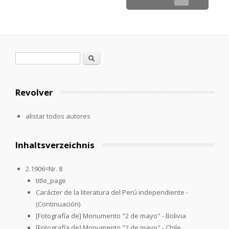
Formulario de búsqueda
Buscar
Revolver
alistar todos autores
Inhaltsverzeichnis
2.1906=Nr. 8
title_page
Carácter de la literatura del Perú independiente -
(Continuación)
[Fotografía de] Monumento "2 de mayo" - Bolivia
[Fotografía de] Monumento "2 de mayo" - Chile