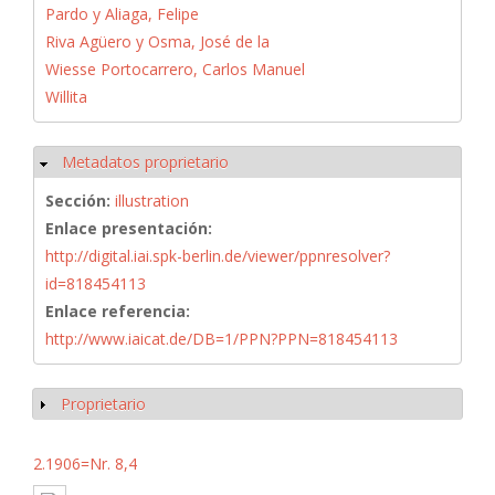
Pardo y Aliaga, Felipe
Riva Agüero y Osma, José de la
Wiesse Portocarrero, Carlos Manuel
Willita
Metadatos proprietario
Ocultar
Sección:
illustration
Enlace presentación:
http://digital.iai.spk-berlin.de/viewer/ppnresolver?
id=818454113
Enlace referencia:
http://www.iaicat.de/DB=1/PPN?PPN=818454113
Proprietario
Mostrar
2.1906=Nr. 8,4