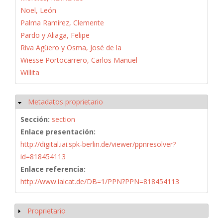
Noel, León
Palma Ramírez, Clemente
Pardo y Aliaga, Felipe
Riva Agüero y Osma, José de la
Wiesse Portocarrero, Carlos Manuel
Willita
Metadatos proprietario
Ocultar
Sección:
section
Enlace presentación:
http://digital.iai.spk-berlin.de/viewer/ppnresolver?
id=818454113
Enlace referencia:
http://www.iaicat.de/DB=1/PPN?PPN=818454113
Proprietario
Mostrar