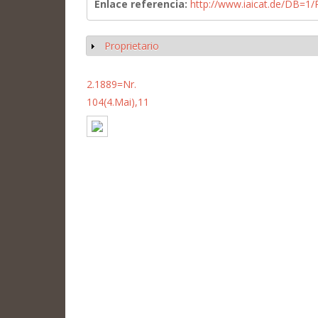
Enlace referencia:
http://www.iaicat.de/DB=
Proprietario
Mostrar
2.1889=Nr.
104(4.Mai),11