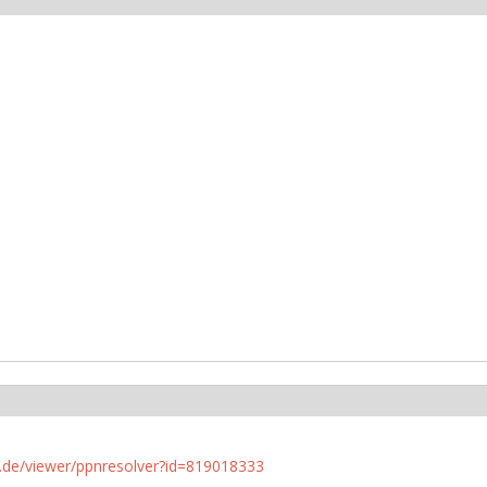
rlin.de/viewer/ppnresolver?id=819018333