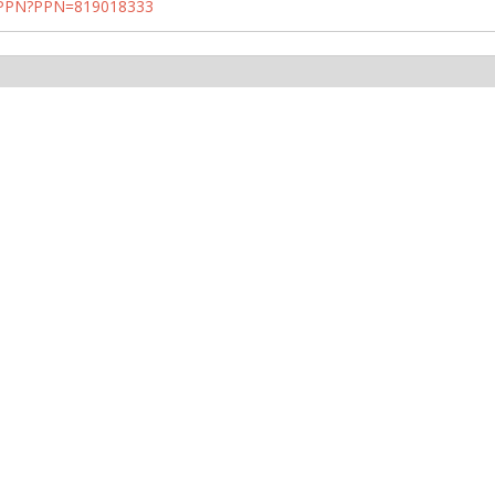
1/PPN?PPN=819018333