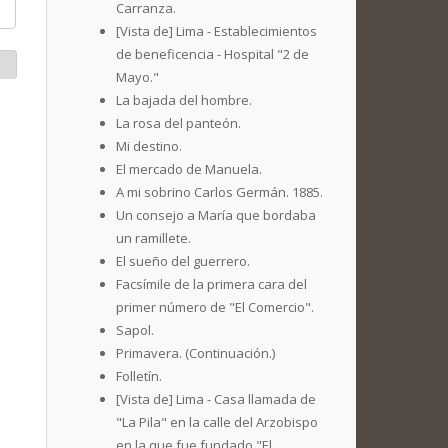
Carranza.
[Vista de] Lima - Establecimientos
de beneficencia - Hospital "2 de
Mayo."
La bajada del hombre.
La rosa del panteón.
Mi destino.
El mercado de Manuela.
A mi sobrino Carlos Germán. 1885.
Un consejo a María que bordaba
un ramillete.
El sueño del guerrero.
Facsímile de la primera cara del
primer número de "El Comercio".
Sapol.
Primavera. (Continuación.)
Folletín.
[Vista de] Lima - Casa llamada de
"La Pila" en la calle del Arzobispo
en la que fue fundado "El