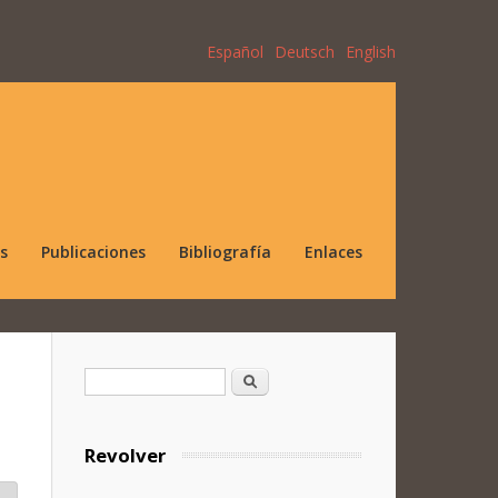
Español
Deutsch
English
s
Publicaciones
Bibliografía
Enlaces
Formulario de búsqueda
Buscar
Revolver