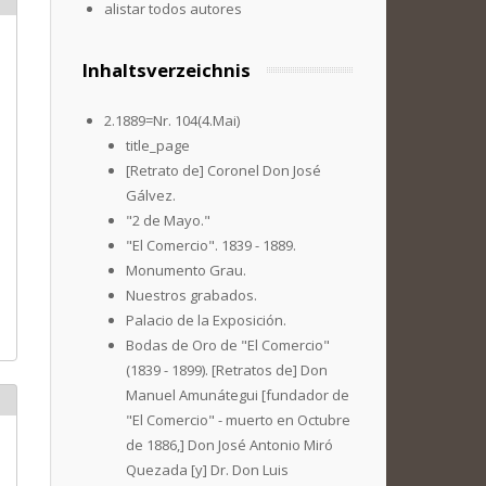
alistar todos autores
Inhaltsverzeichnis
2.1889=Nr. 104(4.Mai)
title_page
[Retrato de] Coronel Don José
Gálvez.
"2 de Mayo."
"El Comercio". 1839 - 1889.
Monumento Grau.
Nuestros grabados.
Palacio de la Exposición.
Bodas de Oro de "El Comercio"
(1839 - 1899). [Retratos de] Don
Manuel Amunátegui [fundador de
"El Comercio" - muerto en Octubre
de 1886,] Don José Antonio Miró
Quezada [y] Dr. Don Luis