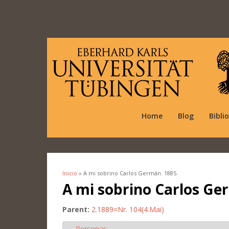
Home
Blog
Bibli
Inicio
» A mi sobrino Carlos Germán. 1885.
Se encuentra usted aquí
A mi sobrino Carlos Ge
Parent:
2.1889=Nr. 104(4.Mai)
Personas
Ocultar