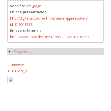
Sección:
title_page
Enlace presentación:
http://digital.iai.spk-berlin.de/viewer/ppnresolver?
id=819018333
Enlace referencia:
http://www.iaicat.de/DB=1/PPN?PPN=819018333
Proprietario
Mostrar
2.1889=Nr.
104(4.Mai),1