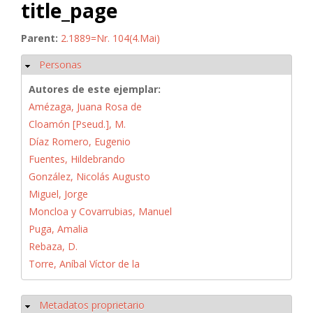
title_page
Parent:
2.1889=Nr. 104(4.Mai)
Personas
Ocultar
Autores de este ejemplar:
Amézaga, Juana Rosa de
Cloamón [Pseud.], M.
Díaz Romero, Eugenio
Fuentes, Hildebrando
González, Nicolás Augusto
Miguel, Jorge
Moncloa y Covarrubias, Manuel
Puga, Amalia
Rebaza, D.
Torre, Aníbal Víctor de la
Metadatos proprietario
Ocultar