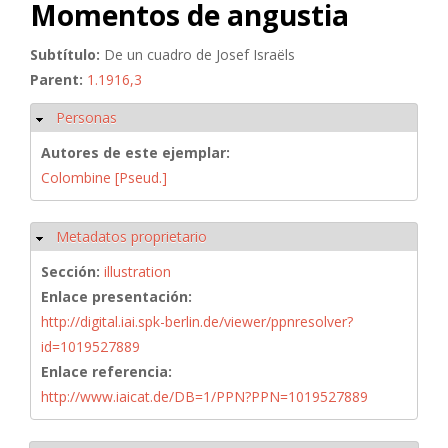
Momentos de angustia
Subtítulo:
De un cuadro de Josef Israëls
Parent:
1.1916,3
Personas
Ocultar
Autores de este ejemplar:
Colombine [Pseud.]
Metadatos proprietario
Ocultar
Sección:
illustration
Enlace presentación:
http://digital.iai.spk-berlin.de/viewer/ppnresolver?
id=1019527889
Enlace referencia:
http://www.iaicat.de/DB=1/PPN?PPN=1019527889