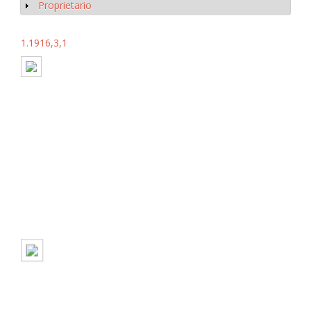
Proprietario
Mostrar
1.1916,3,1