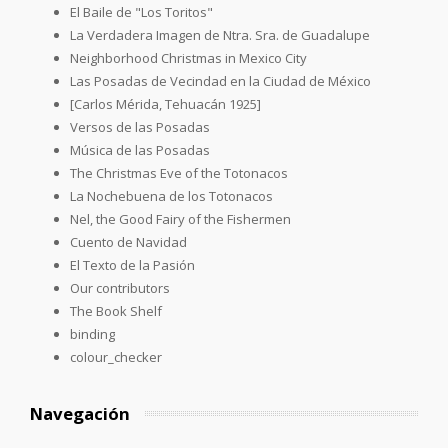
El Baile de "Los Toritos"
La Verdadera Imagen de Ntra. Sra. de Guadalupe
Neighborhood Christmas in Mexico City
Las Posadas de Vecindad en la Ciudad de México
[Carlos Mérida, Tehuacán 1925]
Versos de las Posadas
Música de las Posadas
The Christmas Eve of the Totonacos
La Nochebuena de los Totonacos
Nel, the Good Fairy of the Fishermen
Cuento de Navidad
El Texto de la Pasión
Our contributors
The Book Shelf
binding
colour_checker
Navegación