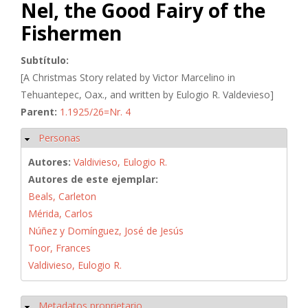
Nel, the Good Fairy of the
Fishermen
Subtítulo:
[A Christmas Story related by Victor Marcelino in
Tehuantepec, Oax., and written by Eulogio R. Valdevieso]
Parent:
1.1925/26=Nr. 4
Personas
Ocultar
Autores:
Valdivieso, Eulogio R.
Autores de este ejemplar:
Beals, Carleton
Mérida, Carlos
Núñez y Domínguez, José de Jesús
Toor, Frances
Valdivieso, Eulogio R.
Metadatos proprietario
Ocultar