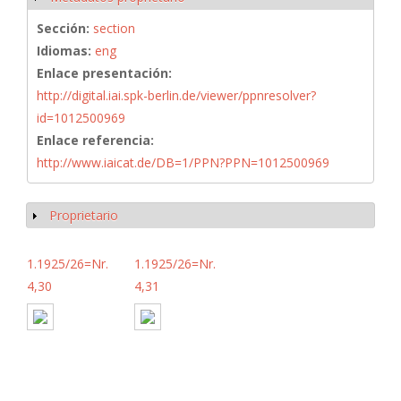
Sección:
section
Idiomas:
eng
Enlace presentación:
http://digital.iai.spk-berlin.de/viewer/ppnresolver?
id=1012500969
Enlace referencia:
http://www.iaicat.de/DB=1/PPN?PPN=1012500969
Proprietario
Mostrar
1.1925/26=Nr.
1.1925/26=Nr.
4,30
4,31