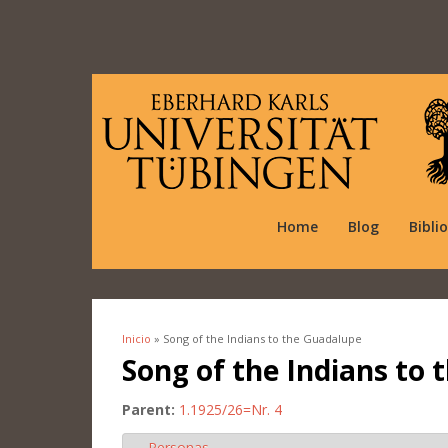
Home
Blog
Bibli
Inicio
» Song of the Indians to the Guadalupe
Se encuentra usted aquí
Song of the Indians to
Parent:
1.1925/26=Nr. 4
Personas
Ocultar