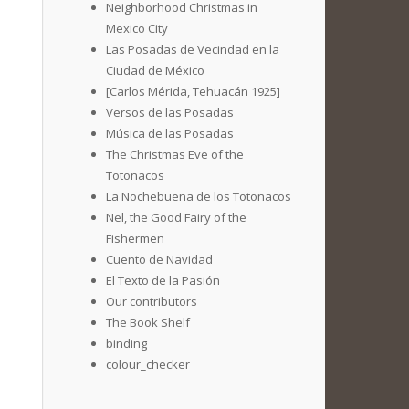
Neighborhood Christmas in
Mexico City
Las Posadas de Vecindad en la
Ciudad de México
[Carlos Mérida, Tehuacán 1925]
Versos de las Posadas
Música de las Posadas
The Christmas Eve of the
Totonacos
La Nochebuena de los Totonacos
Nel, the Good Fairy of the
Fishermen
Cuento de Navidad
El Texto de la Pasión
Our contributors
The Book Shelf
binding
colour_checker