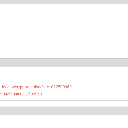
rlin.de/viewer/ppnresolver?id=1012500969
1/PPN?PPN=1012500969