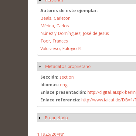
Autores de este ejemplar:
Beals, Carleton
Mérida, Carlos
Núñez y Domínguez, José de Jesús
Toor, Frances
Valdivieso, Eulogio R.
Metadatos proprietario
Ocultar
Sección:
section
Idiomas:
eng
Enlace presentación:
http://digital.iai.spk-be
Enlace referencia:
http://www.iaicat.de/DB=
Proprietario
Mostrar
1.1925/26=Nr.