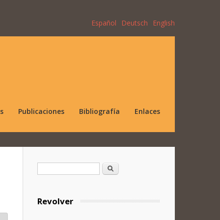
Español
Deutsch
English
s
Publicaciones
Bibliografía
Enlaces
Formulario de búsqueda
Buscar
Revolver