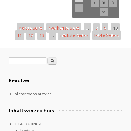
« erste Seite
‹ vorherige Seite
…
8
9
10
11
12
13
…
nächste Seite ›
letzte Seite »
Páginas
Formulario de búsqueda
Buscar
Revolver
alistar todos autores
Inhaltsverzeichnis
1.1925/26=Nr. 4
binding